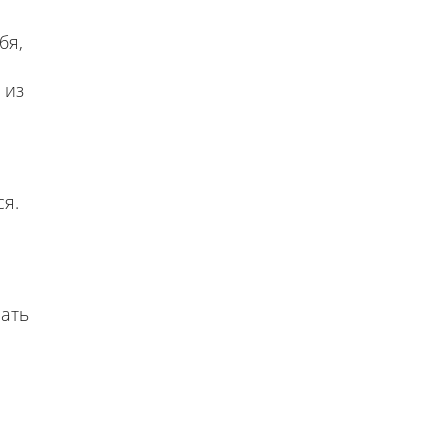
бя,
 из
ся.
чать