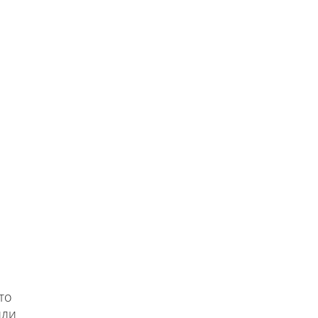
то
или