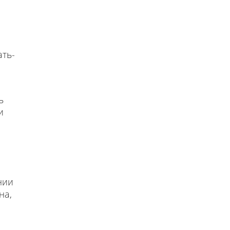
ать-
ь
и
нии
на,