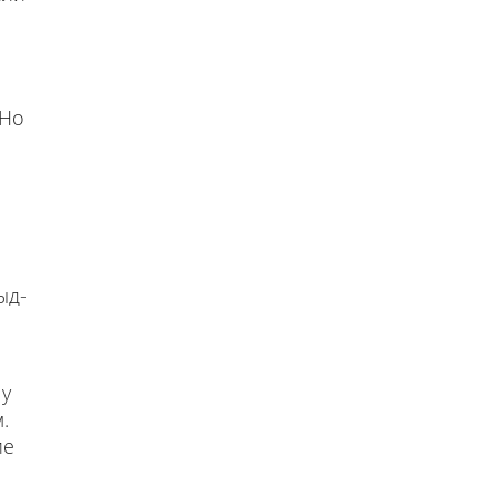
 Но
ыд-
 у
.
ие