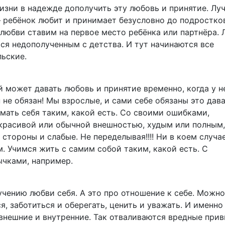
зни в надежде дополучить эту любовь и принятие. Лу
— ребёнок любит и принимает безусловно до подростко
 любви ставим на первое место ребёнка или партнёра.
ься недополученным с детства. И тут начинаются все
ьские.
й может давать любовь и принятие временно, когда у н
н не обязан! Мы взрослые, и сами себе обязаны это дава
мать себя таким, какой есть. Со своими ошибками,
 красивой или обычной внешностью, худым или полным,
стороны и слабые. Не переделывая!!!! Ни в коем случае
. Учимся жить с самим собой таким, какой есть. С
чками, например.
учению любви себя. А это про отношение к себе. Можн
, заботиться и оберегать, ценить и уважать. И именно
внешние и внутренние. Так отваливаются вредные при