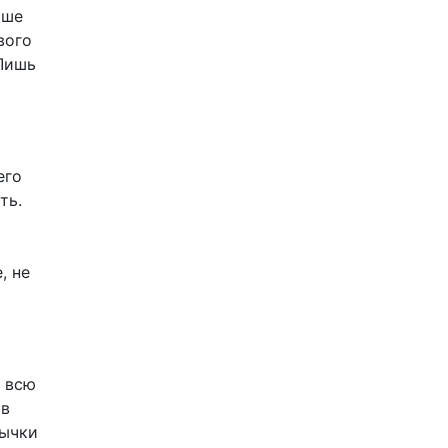
чше
вого
 Лишь
его
ть.
, не
о всю
 в
вычки