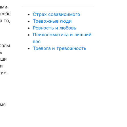
ами.
 себе
Страх созависимого
а то,
Тревожные люди
Ревность и любовь
Психосоматика и лишний
вес
деалы
Тревога и тревожность
ь
аши
ли
ие.
емя