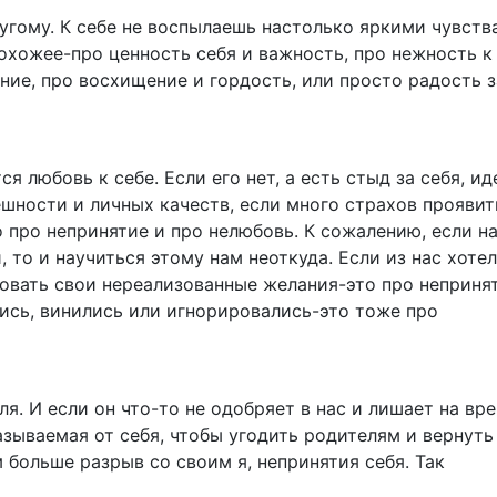
угому. К себе не воспылаешь настолько яркими чувств
охожее-про ценность себя и важность, про нежность к
ение, про восхищение и гордость, или просто радость з
 любовь к себе. Если его нет, а есть стыд за себя, и
шности и личных качеств, если много страхов проявит
о про непринятие и про нелюбовь. К сожалению, если н
 то и научиться этому нам неоткуда. Если из нас хоте
овать свои нереализованные желания-это про непринят
ись, винились или игнорировались-это тоже про
. И если он что-то не одобряет в нас и лишает на вр
азываемая от себя, чтобы угодить родителям и вернуть
 больше разрыв со своим я, непринятия себя. Так